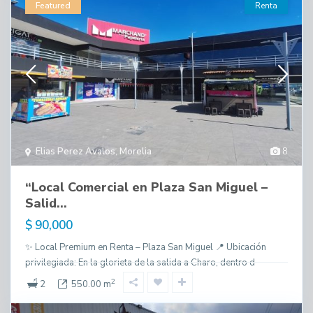
Featured
Renta
Elias Perez Avalos
,
Morelia
8
“Local Comercial en Plaza San Miguel –
Salid...
$ 90,000
✨ Local Premium en Renta – Plaza San Miguel 📍 Ubicación
privilegiada: En la glorieta de la salida a Charo, dentro d
2
2
550.00 m