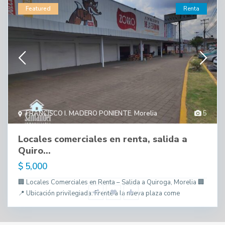
Featured
Renta
FRANCISCO I. MADERO PONIENTE
,
Morelia
5
Locales comerciales en renta, salida a
Quiro...
$ 5,000
🏢 Locales Comerciales en Renta – Salida a Quiroga, Morelia 🏢
📍 Ubicación privilegiada: Frente a la nueva plaza come