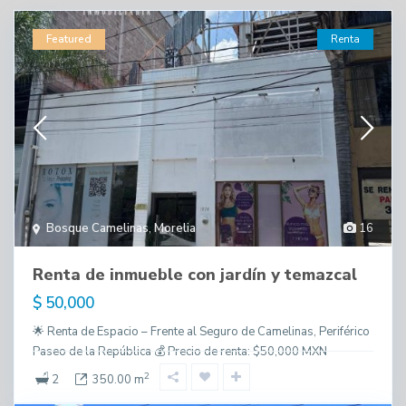
Featured
Renta
Bosque Camelinas
,
Morelia
16
Renta de inmueble con jardín y temazcal
$ 50,000
🌟 Renta de Espacio – Frente al Seguro de Camelinas, Periférico
Paseo de la República 💰 Precio de renta: $50,000 MXN
2
2
350.00 m