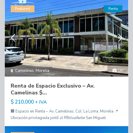
Featured
Renta
Camelinas
,
Morelia
16
Renta de Espacio Exclusivo – Av.
Camelinas $...
$ 210,000
+ IVA
🏢 Espacio en Renta – Av. Camelinas, Col. La Loma, Morelia 📍
Ubicación privilegiada junto al Restaurante San Migueli