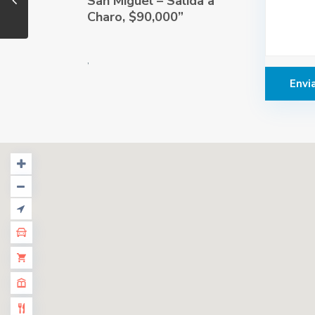
San Miguel – Salida a
Charo, $90,000”
,