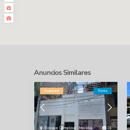
Anuncios Similares
Featured
Renta
Bosque Camelinas
,
Morelia
16