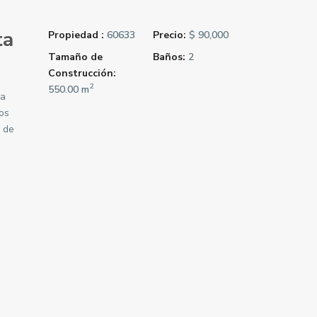
ta
Propiedad :
60633
Precio:
$ 90,000
Tamaño de
Baños:
2
Construcción:
2
550.00 m
 a
tos
 de