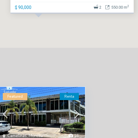
2
$ 90,000
2
550.00 m
Featured
Renta
Camelinas
,
Morelia
16