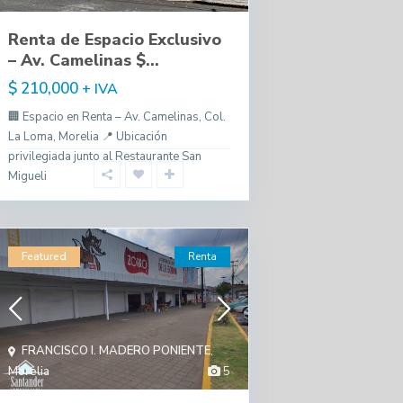
Renta de Espacio Exclusivo
– Av. Camelinas $...
$ 210,000
+ IVA
🏢 Espacio en Renta – Av. Camelinas, Col.
La Loma, Morelia 📍 Ubicación
privilegiada junto al Restaurante San
Migueli
Featured
Renta
FRANCISCO I. MADERO PONIENTE
,
Morelia
5