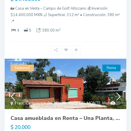
🏡 Casa en Venta – Campo de Golf Altozano 💰 Inversión:
$14,400,000 MXN 📐 Superficie: 312 m² • Construcción: 380 m²
📍
2
4
5
380.00 m
Featured
Renta
Fracc. Campestre del Monte
,
JESÚS DEL MONTE
,
Morelia
10
Casa amueblada en Renta – Una Planta, ...
$ 20,000