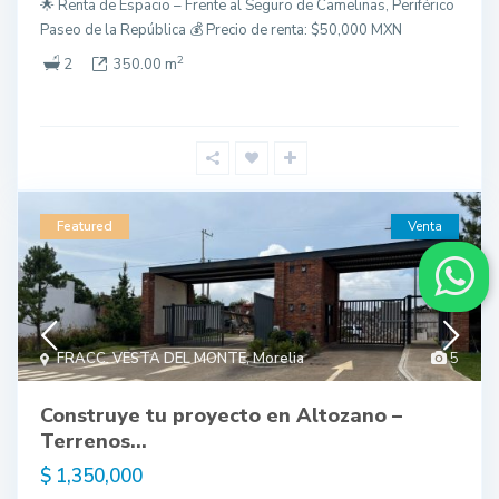
🌟 Renta de Espacio – Frente al Seguro de Camelinas, Periférico
Paseo de la República 💰 Precio de renta: $50,000 MXN
2
2
350.00 m
Featured
Venta
FRACC. VESTA DEL MONTE
,
Morelia
5
Construye tu proyecto en Altozano –
Terrenos...
$ 1,350,000