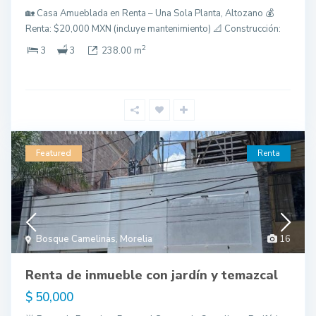
🏡 Casa Amueblada en Renta – Una Sola Planta, Altozano 💰
Renta: $20,000 MXN (incluye mantenimiento) 📐 Construcción:
2
3
3
238.00 m
Featured
Renta
Bosque Camelinas
,
Morelia
16
Renta de inmueble con jardín y temazcal
$ 50,000