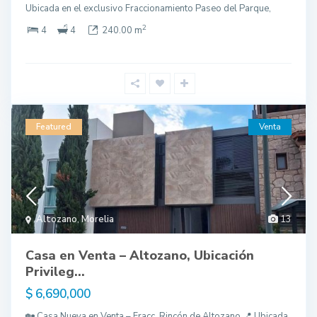
Ubicada en el exclusivo Fraccionamiento Paseo del Parque,
2
4
4
240.00 m
Featured
Venta
Altozano
,
Morelia
13
Casa en Venta – Altozano, Ubicación
Privileg...
$ 6,690,000
🏡 Casa Nueva en Venta – Fracc. Rincón de Altozano 📍 Ubicada