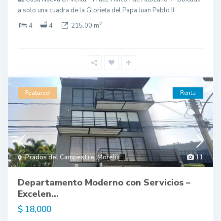
a solo una cuadra de la Glorieta del Papa Juan Pablo II
2
4
4
215.00 m
Featured
Renta
Prados del Campestre
,
Morelia
11
Departamento Moderno con Servicios –
Excelen...
$ 18,000