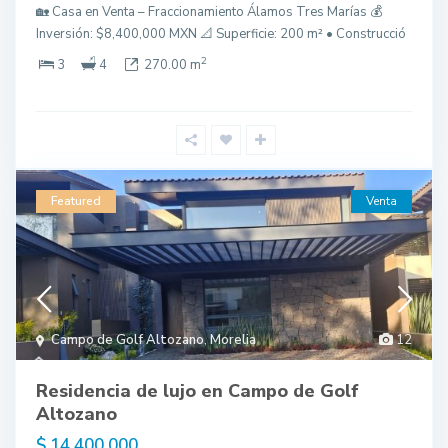
🏡 Casa en Venta – Fraccionamiento Álamos Tres Marías 💰
Inversión: $8,400,000 MXN 📐 Superficie: 200 m² • Construcció
2
3
4
270.00 m
Featured
Venta
Campo de Golf Altozano
,
Morelia
12
Residencia de lujo en Campo de Golf
Altozano
$ 14,400,000