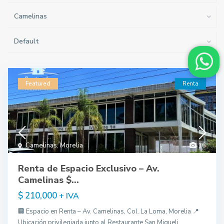
Camelinas
Default
Featured
Renta
Camelinas
,
Morelia
16
Renta de Espacio Exclusivo – Av.
Camelinas $...
$ 210,000
+ IVA
🏢 Espacio en Renta – Av. Camelinas, Col. La Loma, Morelia 📍
Ubicación privilegiada junto al Restaurante San Migueli