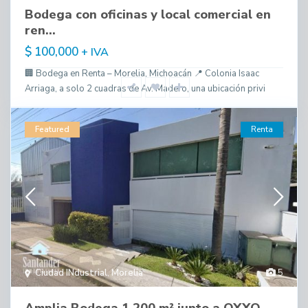
Bodega con oficinas y local comercial en
ren...
$ 100,000
+ IVA
🏢 Bodega en Renta – Morelia, Michoacán 📍 Colonia Isaac
Arriaga, a solo 2 cuadras de Av. Madero, una ubicación privi
Featured
Renta
Ciudad INdustrial
,
Morelia
5
Amplia Bodega 1,200 m² junto a OXXO