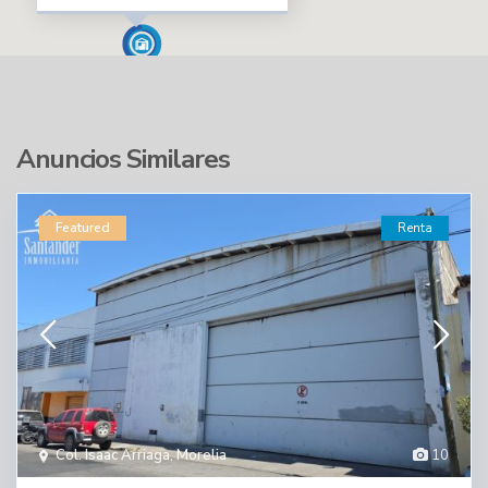
Anuncios Similares
Featured
Renta
Col. Isaac Arriaga
,
Morelia
10