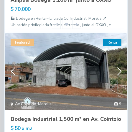
$ 70,000
🏭 Bodega en Renta – Entrada Cd. Industrial, Morelia 📍
Ubicación privilegiada frente a carretera , junto al OXXO , e
Featured
Renta
Av Cointzio
,
Morelia
9
Bodega Industrial 1,500 m² en Av. Cointzio
$ 50
x m2