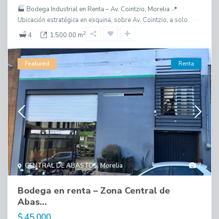
🏭 Bodega Industrial en Renta – Av. Cointzio, Morelia 📍
Ubicación estratégica en esquina, sobre Av. Cointzio, a solo
2
4
1,500.00 m
Featured
Renta
CENTRAL DE ABASTOS
,
Morelia
7
Bodega en renta – Zona Central de
Abas...
$ 45,000