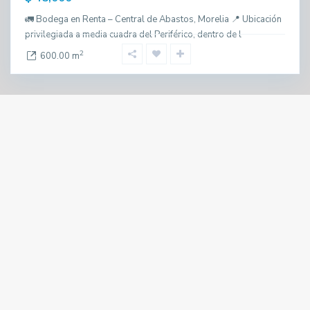
🚛 Bodega en Renta – Central de Abastos, Morelia 📍 Ubicación
privilegiada a media cuadra del Periférico, dentro de l
2
600.00 m