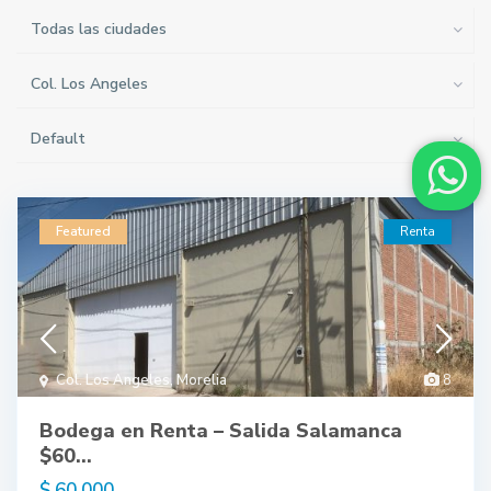
Todas las ciudades
Col. Los Angeles
Default
Featured
Renta
Col. Los Angeles
,
Morelia
8
Bodega en Renta – Salida Salamanca
$60...
$ 60,000