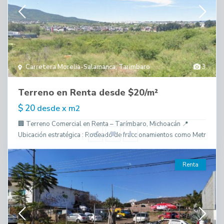
Carretera Morelia-Salamanca
,
Tarimbaro
3
Terreno en Renta desde $20/m²
$ 20
desde x m2
🏢 Terreno Comercial en Renta – Tarímbaro, Michoacán 📍
Ubicación estratégica : Rodeado de fraccionamientos como Metr
Renta