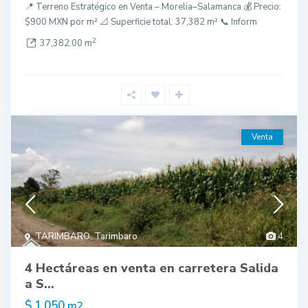
📍 Terreno Estratégico en Venta – Morelia–Salamanca 💰 Precio:
$900 MXN por m² 📐 Superficie total: 37,382 m² 📞 Inform
2
37,382.00 m
Venta
TARIMBARO
,
Tarimbaro
4
4 Hectáreas en venta en carretera Salida
a S...
$ 1,050
m2