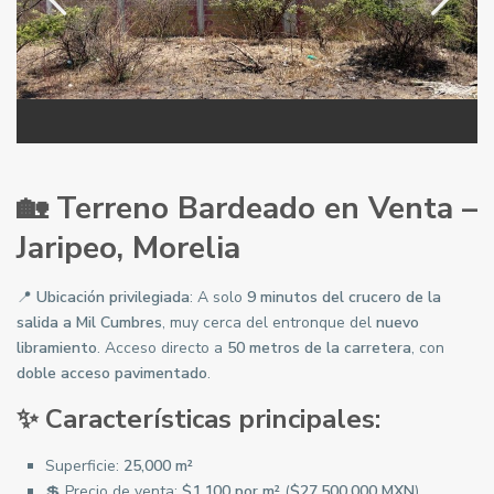
🏡 Terreno Bardeado en Venta –
Jaripeo, Morelia
📍
Ubicación privilegiada
: A solo
9 minutos del crucero de la
salida a Mil Cumbres
, muy cerca del entronque del
nuevo
libramiento
. Acceso directo a
50 metros de la carretera
, con
doble acceso pavimentado
.
✨ Características principales:
Superficie:
25,000 m²
💲 Precio de venta:
$1,100 por m²
(
$27,500,000 MXN
)