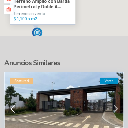
Terreno Amplio con Barda
Perimetral y Doble A...
terrenos in venta
$ 1,100
x m2
Anuncios Similares
Featured
Venta