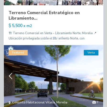
Periférico Paseo de la República (Norte)
,
Morelia
3
Terreno Comercial Estratégico en
Libramiento...
$ 5,500
x m2
🏗️ Terreno Comercial en Venta – Libramiento Norte, Morelia 📍
Ubicación privilegiada sobre el Libramiento Norte, con
Featured
Venta
Conjunto Habitacional Vitalia
,
Morelia
7