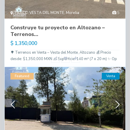
FRACC. VESTA DEL MONTE
,
Morelia
5
Construye tu proyecto en Altozano –
Terrenos...
$ 1,350,000
🌳 Terrenos en Venta – Vesta del Monte, Altozano 💰 Precio
desde: $1,350,000 MXN 📐 Superficie: 140 m² (7 x 20 m) ✨ Op
Featured
Venta