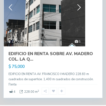
La Quemada
,
Morelia
5
EDIFICIO EN RENTA SOBRE AV. MADERO
COL. LA Q...
$ 75,000
EDIFICIO EN RENTA AV. FRANCISCO I MADERO 228.83 m
cuadrados de superficie. 1,400 m cuadrados de construcción.
Renta
2
4
228.00 m