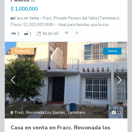
$ 1,000,000
🏡Casa en Venta – Fracc. Privado Paseos del Valle (Tarímbaro)
Precio: $1,000,000 MXN ✨ Ideal para familias que busca
2
2
1
90.00 m
Featured
Venta
Fracc. Rinconada Los Sauces
,
Tarimbaro
13
Casa en venta en Fracc. Rinconada los