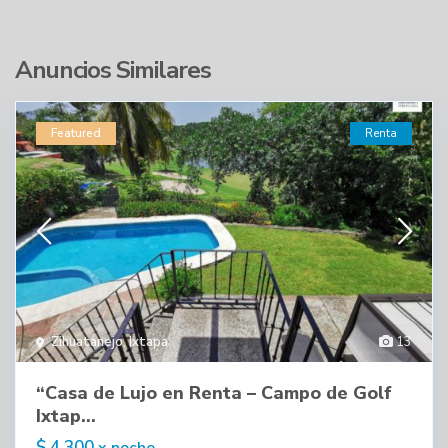
Anuncios Similares
Featured
Renta
Zihuatanejo
,
Ixtapa
13
“Casa de Lujo en Renta – Campo de Golf
Ixtap...
$ 4,300