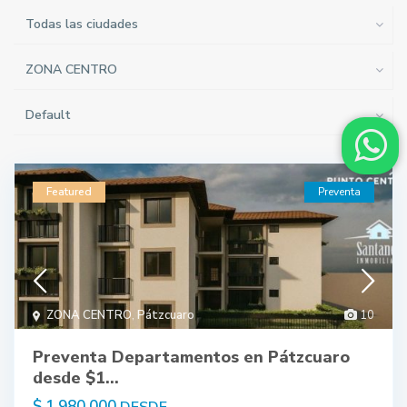
Todas las ciudades
ZONA CENTRO
Default
Featured
Preventa
ZONA CENTRO
,
Pátzcuaro
10
Preventa Departamentos en Pátzcuaro
desde $1...
$ 1,980,000
DESDE