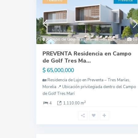
Featured
Preventa
Campo de Golf Tres Marias
,
Morelia
12
PREVENTA Residencia en Campo
de Golf Tres Ma...
$ 65,000,000
🏡 Residencia de Lujo en Preventa – Tres Marías,
Morelia 📍 Ubicación privilegiada dentro del Campo
de Golf Tres Marí
2
4
1,110.00 m
Campo
de Golf
Tres
Marias
,
18
Morelia