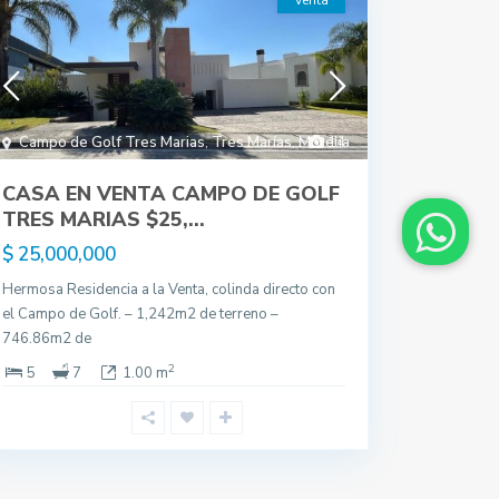
Venta
Campo de Golf Tres Marias
,
Tres Marías
,
Morelia
14
CASA EN VENTA CAMPO DE GOLF
TRES MARIAS $25,...
$ 25,000,000
Hermosa Residencia a la Venta, colinda directo con
el Campo de Golf. – 1,242m2 de terreno –
746.86m2 de
2
5
7
1.00 m