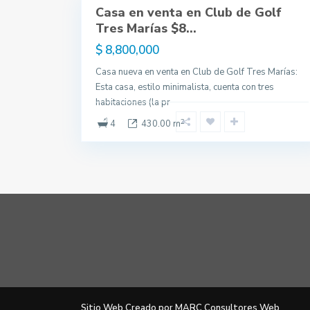
Casa en venta en Club de Golf
Venta
Tres Marías $8...
$ 8,800,000
Casa nueva en venta en Club de Golf Tres Marías:
Esta casa, estilo minimalista, cuenta con tres
habitaciones (la pr
2
4
430.00 m
Sitio Web Creado por MARC Consultores Web